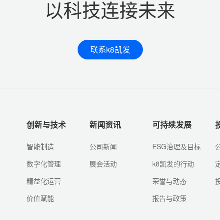
以科技连接未来
联系k8凯发
创新与技术
新闻资讯
可持续发展
智能制造
公司新闻
ESG治理及目标
数字化管理
展会活动
k8凯发的行动
精益化运营
荣誉与动态
价值赋能
报告与政策