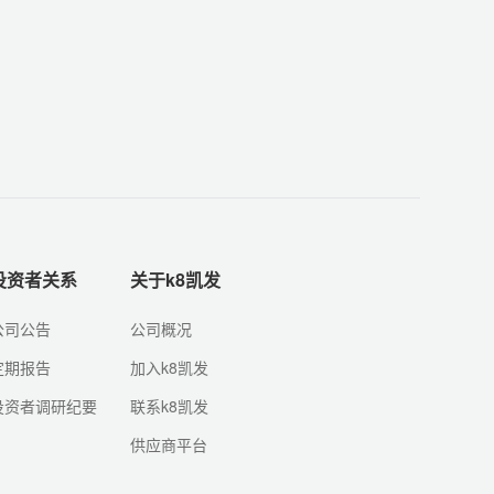
投资者关系
关于k8凯发
公司公告
公司概况
定期报告
加入k8凯发
投资者调研纪要
联系k8凯发
供应商平台