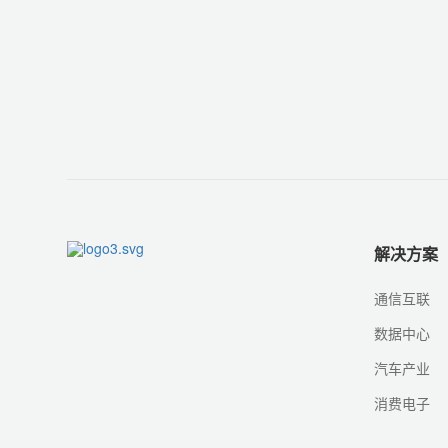
解决方案
通信互联
数据中心
汽车产业
消费电子