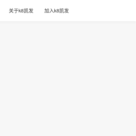
关于k8凯发
加入k8凯发